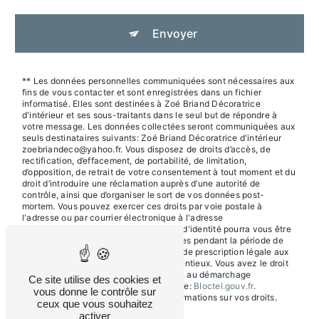
Envoyer
** Les données personnelles communiquées sont nécessaires aux
fins de vous contacter et sont enregistrées dans un fichier
informatisé. Elles sont destinées à Zoé Briand Décoratrice
d'intérieur et ses sous-traitants dans le seul but de répondre à
votre message. Les données collectées seront communiquées aux
seuls destinataires suivants: Zoé Briand Décoratrice d'intérieur
zoebriandeco@yahoo.fr. Vous disposez de droits d’accès, de
rectification, d’effacement, de portabilité, de limitation,
d’opposition, de retrait de votre consentement à tout moment et du
droit d’introduire une réclamation auprès d’une autorité de
contrôle, ainsi que d’organiser le sort de vos données post-
mortem. Vous pouvez exercer ces droits par voie postale à
l'adresse ou par courrier électronique à l'adresse
zoebriandeco@yahoo.fr. Un justificatif d'identité pourra vous être
demandé. Nous conservons vos données pendant la période de
prise de contact puis pendant la durée de prescription légale aux
fins probatoires et de gestion des contentieux. Vous avez le droit
de vous inscrire sur la liste d'opposition au démarchage
Ce site utilise des cookies et
téléphonique, disponible à cette adresse:
Bloctel.gouv.fr
.
vous donne le contrôle sur
Consultez le site cnil.fr pour plus d’informations sur vos droits.
ceux que vous souhaitez
activer