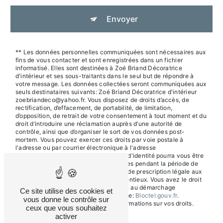
Envoyer
** Les données personnelles communiquées sont nécessaires aux
fins de vous contacter et sont enregistrées dans un fichier
informatisé. Elles sont destinées à Zoé Briand Décoratrice
d'intérieur et ses sous-traitants dans le seul but de répondre à
votre message. Les données collectées seront communiquées aux
seuls destinataires suivants: Zoé Briand Décoratrice d'intérieur
zoebriandeco@yahoo.fr. Vous disposez de droits d’accès, de
rectification, d’effacement, de portabilité, de limitation,
d’opposition, de retrait de votre consentement à tout moment et du
droit d’introduire une réclamation auprès d’une autorité de
contrôle, ainsi que d’organiser le sort de vos données post-
mortem. Vous pouvez exercer ces droits par voie postale à
l'adresse ou par courrier électronique à l'adresse
zoebriandeco@yahoo.fr. Un justificatif d'identité pourra vous être
demandé. Nous conservons vos données pendant la période de
prise de contact puis pendant la durée de prescription légale aux
fins probatoires et de gestion des contentieux. Vous avez le droit
de vous inscrire sur la liste d'opposition au démarchage
Ce site utilise des cookies et
téléphonique, disponible à cette adresse:
Bloctel.gouv.fr
.
vous donne le contrôle sur
Consultez le site cnil.fr pour plus d’informations sur vos droits.
ceux que vous souhaitez
activer