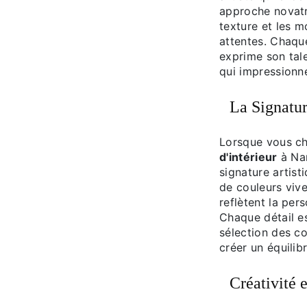
approche novatr
texture et les m
attentes. Chaque
exprime son tale
qui impressionne
La Signatu
Lorsque vous c
d'intérieur
à Nan
signature artisti
de couleurs viv
reflètent la per
Chaque détail e
sélection des c
créer un équilibr
Créativité 