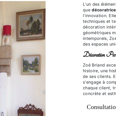
L'un des élément
que
décoratric
l'innovation. El
techniques et te
décoration intér
géométriques mo
intemporels, Zo
des espaces uniq
Décoration Pers
Zoé Briand exce
histoire, une his
de ses clients. 
s'engage à comp
chaque client, t
concrète et est
Consultatio