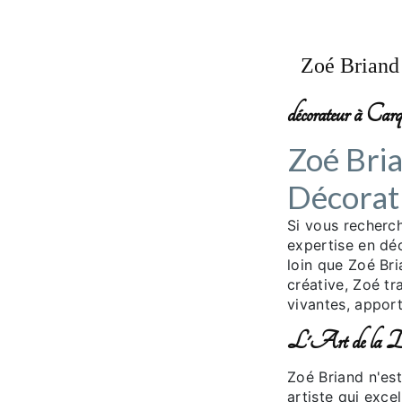
Zoé Briand 
décorateur à Carq
Zoé Bria
Décoratr
Si vous recherch
expertise en déc
loin que Zoé Br
créative, Zoé tr
vivantes, appor
L'Art de la Déc
Zoé Briand n'es
artiste qui excel