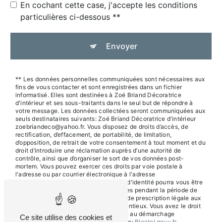
En cochant cette case, j'accepte les conditions
particulières ci-dessous **
Envoyer
** Les données personnelles communiquées sont nécessaires aux
fins de vous contacter et sont enregistrées dans un fichier
informatisé. Elles sont destinées à Zoé Briand Décoratrice
d'intérieur et ses sous-traitants dans le seul but de répondre à
votre message. Les données collectées seront communiquées aux
seuls destinataires suivants: Zoé Briand Décoratrice d'intérieur
zoebriandeco@yahoo.fr. Vous disposez de droits d’accès, de
rectification, d’effacement, de portabilité, de limitation,
d’opposition, de retrait de votre consentement à tout moment et du
droit d’introduire une réclamation auprès d’une autorité de
contrôle, ainsi que d’organiser le sort de vos données post-
mortem. Vous pouvez exercer ces droits par voie postale à
l'adresse ou par courrier électronique à l'adresse
zoebriandeco@yahoo.fr. Un justificatif d'identité pourra vous être
demandé. Nous conservons vos données pendant la période de
prise de contact puis pendant la durée de prescription légale aux
fins probatoires et de gestion des contentieux. Vous avez le droit
de vous inscrire sur la liste d'opposition au démarchage
Ce site utilise des cookies et
téléphonique, disponible à cette adresse:
Bloctel.gouv.fr
.